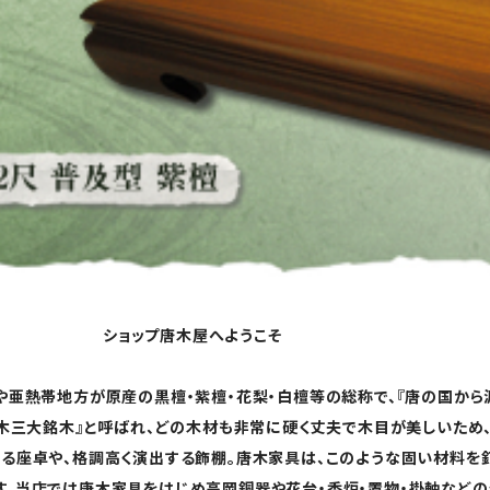
屋へようこそ
や亜熱帯地方が原産の黒檀・紫檀・花梨・白檀等の総称で、『唐の国から
唐木三大銘木』と呼ばれ、どの木材も非常に硬く丈夫で木目が美しいため
える座卓や、格調高く演出する飾棚。唐木家具は、このような固い材料を
。当店では唐木家具をはじめ高岡銅器や花台・香炉・置物・掛軸などの